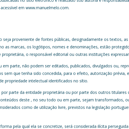
licadas no sítio eletrónico é realizado sob autoria e responsabilida
stá acessível em www.manuelmelo.com.
o seja proveniente de fontes públicas, designadamente os textos, as
 as marcas, os logótipos, nomes e denominações, estão protegidos p
de proprietária, o responsável editorial ou outras instituições express
ou em parte, não podem ser editados, publicados, divulgados ou, rep
em que tenha sido concedida, para o efeito, autorização prévia, ex
de propriedade intelectual identificados no sítio.
a por parte da entidade proprietária ou por parte dos outros titulares 
os conteúdos deste , no seu todo ou em parte, sejam transformados, 
nsiderados como de utilização livre, previstos na legislação portugu
 forma pela qual ela se concretize, será considerada ilícita perseguid