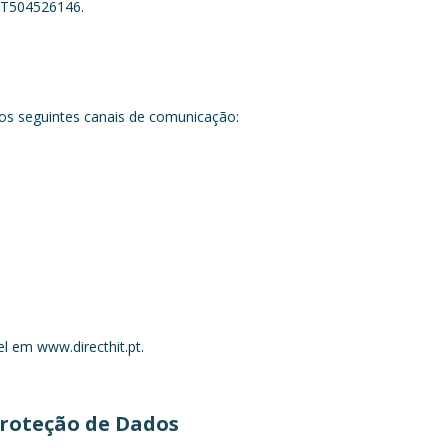
 PT504526146.
dos seguintes canais de comunicação:
vel em www.directhit.pt.
Proteção de Dados