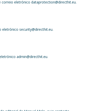
correio eletrónico dataprotection@directhit.eu.
eletrónico security@directhit.eu.
eletrónico admin@directhit.eu.